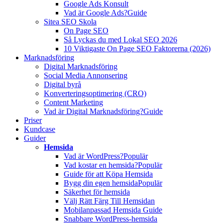
Google Ads Konsult
Vad är Google Ads?
Guide
Sitea SEO Skola
On Page SEO
Så Lyckas du med Lokal SEO 2026
10 Viktigaste On Page SEO Faktorerna (2026)
Marknadsföring
Digital Marknadsföring
Social Media Annonsering
Digital byrå
Konverteringsoptimering (CRO)
Content Marketing
Vad är Digital Marknadsföring?
Guide
Priser
Kundcase
Guider
Hemsida
Vad är WordPress?
Populär
Vad kostar en hemsida?
Populär
Guide för att Köpa Hemsida
Bygg din egen hemsida
Populär
Säkerhet för hemsida
Välj Rätt Färg Till Hemsidan
Mobilanpassad Hemsida Guide
Snabbare WordPress-hemsida