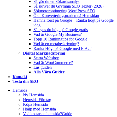
Så gör du en Sökordsanalys
Så skriver du Grymma SEO Texter (2026)
Sökmotoroptimering WordPress SEO
Öka Konverteringsgraden på Hemsidan
Hamna först på Google – Ranka högt på Google
idag
Så syns du högt på Google gratis
Vad är Google My Business?
Topp 10 Rankingtips för Google
Vad är en metabeskrivning?
Ranka Högt på Google med E.A.T
Digital Marknadsföring
Starta Webshop
Vad är WooCommerce?
Läs guiden
Alla Våra Guider
Kontakt
Testa din SEO
Hemsida
Ny Hemsida
Hemsida Företag
Köpa Hemsida
Hjälp med Hemsida
Vad kostar en hemsida?
Guide