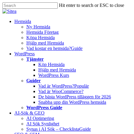
Skip
Hit enter to search or ESC to close
to
Close
main
Search
content
Innehåll
Hemsida
Ny Hemsida
Hemsida Företag
Köpa Hemsida
Hjälp med Hemsida
Vad kostar en hemsida?
Guide
WordPress
Tjänster
Köp Hemsida
Hjälp med Hemsida
WordPress Kurs
Guider
Vad är WordPress?
Populär
Vad är WooCommerce?
De bästa WordPress tilläggen för 2026
Snabba upp din WordPress hemsida
WordPress Guide
AI-Sök & GEO
AI Optimering
AI Sök Synlighet
Synas i AI Sök – Checklista
Guide