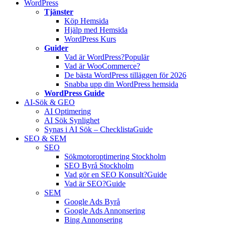
WordPress
Tjänster
Köp Hemsida
Hjälp med Hemsida
WordPress Kurs
Guider
Vad är WordPress?
Populär
Vad är WooCommerce?
De bästa WordPress tilläggen för 2026
Snabba upp din WordPress hemsida
WordPress Guide
AI-Sök & GEO
AI Optimering
AI Sök Synlighet
Synas i AI Sök – Checklista
Guide
SEO & SEM
SEO
Sökmotoroptimering Stockholm
SEO Byrå Stockholm
Vad gör en SEO Konsult?
Guide
Vad är SEO?
Guide
SEM
Google Ads Byrå
Google Ads Annonsering
Bing Annonsering