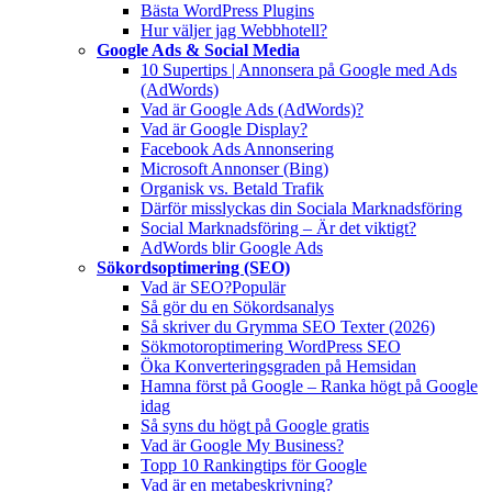
Bästa WordPress Plugins
Hur väljer jag Webbhotell?
Google Ads & Social Media
10 Supertips | Annonsera på Google med Ads
(AdWords)
Vad är Google Ads (AdWords)?
Vad är Google Display?
Facebook Ads Annonsering
Microsoft Annonser (Bing)
Organisk vs. Betald Trafik
Därför misslyckas din Sociala Marknadsföring
Social Marknadsföring – Är det viktigt?
AdWords blir Google Ads
Sökordsoptimering (SEO)
Vad är SEO?
Populär
Så gör du en Sökordsanalys
Så skriver du Grymma SEO Texter (2026)
Sökmotoroptimering WordPress SEO
Öka Konverteringsgraden på Hemsidan
Hamna först på Google – Ranka högt på Google
idag
Så syns du högt på Google gratis
Vad är Google My Business?
Topp 10 Rankingtips för Google
Vad är en metabeskrivning?