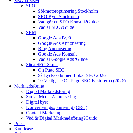
SEO & SEM
SEO
Sökmotoroptimering Stockholm
SEO Byrå Stockholm
Vad gör en SEO Konsult?
Guide
Vad är SEO?
Guide
SEM
Google Ads Byrå
Google Ads Annonsering
Bing Annonsering
Google Ads Konsult
Vad är Google Ads?
Guide
Sitea SEO Skola
On Page SEO
Så Lyckas du med Lokal SEO 2026
10 Viktigaste On Page SEO Faktorerna (2026)
Marknadsföring
Digital Marknadsföring
Social Media Annonsering
Digital byrå
Konverteringsoptimering (CRO)
Content Marketing
Vad är Digital Marknadsföring?
Guide
Priser
Kundcase