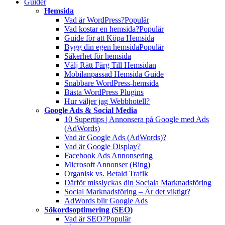
Guider
Hemsida
Vad är WordPress?
Populär
Vad kostar en hemsida?
Populär
Guide för att Köpa Hemsida
Bygg din egen hemsida
Populär
Säkerhet för hemsida
Välj Rätt Färg Till Hemsidan
Mobilanpassad Hemsida Guide
Snabbare WordPress-hemsida
Bästa WordPress Plugins
Hur väljer jag Webbhotell?
Google Ads & Social Media
10 Supertips | Annonsera på Google med Ads
(AdWords)
Vad är Google Ads (AdWords)?
Vad är Google Display?
Facebook Ads Annonsering
Microsoft Annonser (Bing)
Organisk vs. Betald Trafik
Därför misslyckas din Sociala Marknadsföring
Social Marknadsföring – Är det viktigt?
AdWords blir Google Ads
Sökordsoptimering (SEO)
Vad är SEO?
Populär