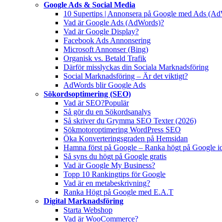
Google Ads & Social Media
10 Supertips | Annonsera på Google med Ads (A
Vad är Google Ads (AdWords)?
Vad är Google Display?
Facebook Ads Annonsering
Microsoft Annonser (Bing)
Organisk vs. Betald Trafik
Därför misslyckas din Sociala Marknadsföring
Social Marknadsföring – Är det viktigt?
AdWords blir Google Ads
Sökordsoptimering (SEO)
Vad är SEO?
Populär
Så gör du en Sökordsanalys
Så skriver du Grymma SEO Texter (2026)
Sökmotoroptimering WordPress SEO
Öka Konverteringsgraden på Hemsidan
Hamna först på Google – Ranka högt på Google i
Så syns du högt på Google gratis
Vad är Google My Business?
Topp 10 Rankingtips för Google
Vad är en metabeskrivning?
Ranka Högt på Google med E.A.T
Digital Marknadsföring
Starta Webshop
Vad är WooCommerce?