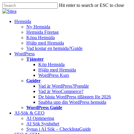
Skip
Hit enter to search or ESC to close
to
Close
main
Search
content
Innehåll
Hemsida
Ny Hemsida
Hemsida Företag
Köpa Hemsida
Hjälp med Hemsida
Vad kostar en hemsida?
Guide
WordPress
Tjänster
Köp Hemsida
Hjälp med Hemsida
WordPress Kurs
Guider
Vad är WordPress?
Populär
Vad är WooCommerce?
De bästa WordPress tilläggen för 2026
Snabba upp din WordPress hemsida
WordPress Guide
AI-Sök & GEO
AI Optimering
AI Sök Synlighet
Synas i AI Sök – Checklista
Guide