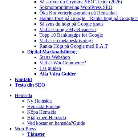
Så skriver du Grymma SEO Texter (2026)
Sökmotoroptimering WordPress SEO
Öka Konverteringsgraden på Hemsidan
Hamna först på Google – Ranka högt på Google i
Så syns du högt på Google gratis
Vad är Google My Business?
Topp 10 Rankingtips för Google
Vad är en metabeskrivning?
Ranka Högt på Google med E.A.T
Digital Marknadsföring
Starta Webshop
Vad är WooCommerce?
Läs guiden
Alla Våra Guider
Kontakt
Testa din SEO
Hemsida
Ny Hemsida
Hemsida Företag
Köpa Hemsida
Hjälp med Hemsida
Vad kostar en hemsida?
Guide
WordPress
Tjänster