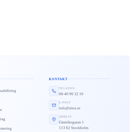
KONTAKT
TELEFON
nadsföring
08-40 90 32 10
E-POST
info@sitea.se
a
ADRESS
tag
Gästrikegatan 1
113 62 Stockholm
imering