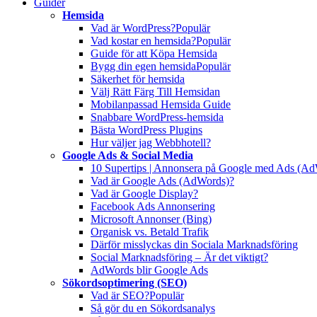
Guider
Hemsida
Vad är WordPress?
Populär
Vad kostar en hemsida?
Populär
Guide för att Köpa Hemsida
Bygg din egen hemsida
Populär
Säkerhet för hemsida
Välj Rätt Färg Till Hemsidan
Mobilanpassad Hemsida Guide
Snabbare WordPress-hemsida
Bästa WordPress Plugins
Hur väljer jag Webbhotell?
Google Ads & Social Media
10 Supertips | Annonsera på Google med Ads (A
Vad är Google Ads (AdWords)?
Vad är Google Display?
Facebook Ads Annonsering
Microsoft Annonser (Bing)
Organisk vs. Betald Trafik
Därför misslyckas din Sociala Marknadsföring
Social Marknadsföring – Är det viktigt?
AdWords blir Google Ads
Sökordsoptimering (SEO)
Vad är SEO?
Populär
Så gör du en Sökordsanalys