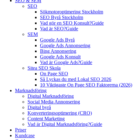
SEO & SEM
SEO
Sökmotoroptimering Stockholm
SEO Byrå Stockholm
Vad gör en SEO Konsult?
Guide
Vad är SEO?
Guide
SEM
Google Ads Byrå
Google Ads Annonsering
Bing Annonsering
Google Ads Konsult
Vad är Google Ads?
Guide
Sitea SEO Skola
On Page SEO
Så Lyckas du med Lokal SEO 2026
10 Viktigaste On Page SEO Faktorerna (2026)
Marknadsföring
Digital Marknadsföring
Social Media Annonsering
Digital byrå
Konverteringsoptimering (CRO)
Content Marketing
Vad är Digital Marknadsföring?
Guide
Priser
Kundcase