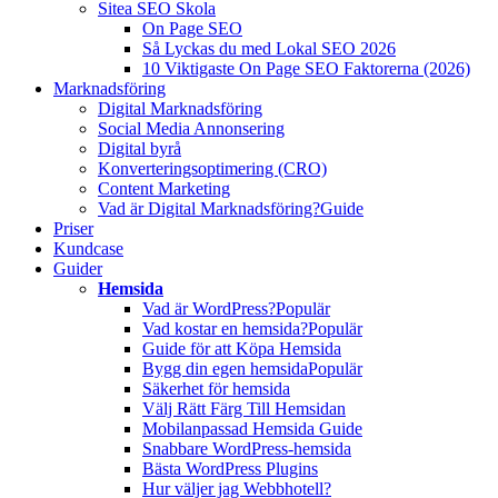
Sitea SEO Skola
On Page SEO
Så Lyckas du med Lokal SEO 2026
10 Viktigaste On Page SEO Faktorerna (2026)
Marknadsföring
Digital Marknadsföring
Social Media Annonsering
Digital byrå
Konverteringsoptimering (CRO)
Content Marketing
Vad är Digital Marknadsföring?
Guide
Priser
Kundcase
Guider
Hemsida
Vad är WordPress?
Populär
Vad kostar en hemsida?
Populär
Guide för att Köpa Hemsida
Bygg din egen hemsida
Populär
Säkerhet för hemsida
Välj Rätt Färg Till Hemsidan
Mobilanpassad Hemsida Guide
Snabbare WordPress-hemsida
Bästa WordPress Plugins
Hur väljer jag Webbhotell?