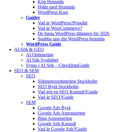
Köp Hemsida
Hjälp med Hemsida
WordPress Kurs
Guider
Vad är WordPress?
Populär
Vad är WooCommerce?
De bästa WordPress tilläggen för 2026
Snabba upp din WordPress hemsida
WordPress Guide
AI-Sök & GEO
AI Optimering
AI Sök Synlighet
Synas i AI Sök – Checklista
Guide
SEO & SEM
SEO
Sökmotoroptimering Stockholm
SEO Byrå Stockholm
Vad gör en SEO Konsult?
Guide
Vad är SEO?
Guide
SEM
Google Ads Byrå
Google Ads Annonsering
Bing Annonsering
Google Ads Konsult
Vad är Google Ads?
Guide