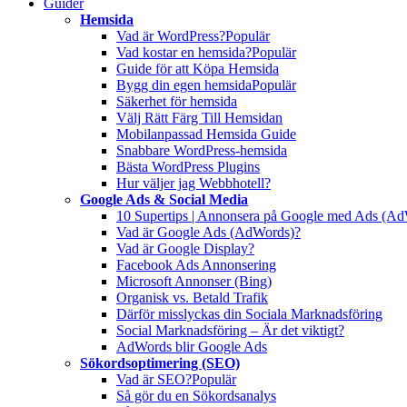
Guider
Hemsida
Vad är WordPress?
Populär
Vad kostar en hemsida?
Populär
Guide för att Köpa Hemsida
Bygg din egen hemsida
Populär
Säkerhet för hemsida
Välj Rätt Färg Till Hemsidan
Mobilanpassad Hemsida Guide
Snabbare WordPress-hemsida
Bästa WordPress Plugins
Hur väljer jag Webbhotell?
Google Ads & Social Media
10 Supertips | Annonsera på Google med Ads (A
Vad är Google Ads (AdWords)?
Vad är Google Display?
Facebook Ads Annonsering
Microsoft Annonser (Bing)
Organisk vs. Betald Trafik
Därför misslyckas din Sociala Marknadsföring
Social Marknadsföring – Är det viktigt?
AdWords blir Google Ads
Sökordsoptimering (SEO)
Vad är SEO?
Populär
Så gör du en Sökordsanalys