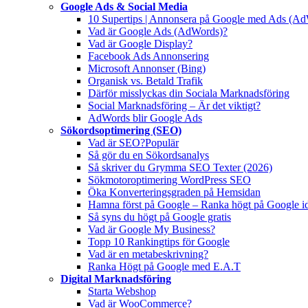
Google Ads & Social Media
10 Supertips | Annonsera på Google med Ads (A
Vad är Google Ads (AdWords)?
Vad är Google Display?
Facebook Ads Annonsering
Microsoft Annonser (Bing)
Organisk vs. Betald Trafik
Därför misslyckas din Sociala Marknadsföring
Social Marknadsföring – Är det viktigt?
AdWords blir Google Ads
Sökordsoptimering (SEO)
Vad är SEO?
Populär
Så gör du en Sökordsanalys
Så skriver du Grymma SEO Texter (2026)
Sökmotoroptimering WordPress SEO
Öka Konverteringsgraden på Hemsidan
Hamna först på Google – Ranka högt på Google i
Så syns du högt på Google gratis
Vad är Google My Business?
Topp 10 Rankingtips för Google
Vad är en metabeskrivning?
Ranka Högt på Google med E.A.T
Digital Marknadsföring
Starta Webshop
Vad är WooCommerce?