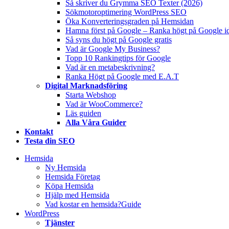
Så skriver du Grymma SEO Texter (2026)
Sökmotoroptimering WordPress SEO
Öka Konverteringsgraden på Hemsidan
Hamna först på Google – Ranka högt på Google i
Så syns du högt på Google gratis
Vad är Google My Business?
Topp 10 Rankingtips för Google
Vad är en metabeskrivning?
Ranka Högt på Google med E.A.T
Digital Marknadsföring
Starta Webshop
Vad är WooCommerce?
Läs guiden
Alla Våra Guider
Kontakt
Testa din SEO
Hemsida
Ny Hemsida
Hemsida Företag
Köpa Hemsida
Hjälp med Hemsida
Vad kostar en hemsida?
Guide
WordPress
Tjänster