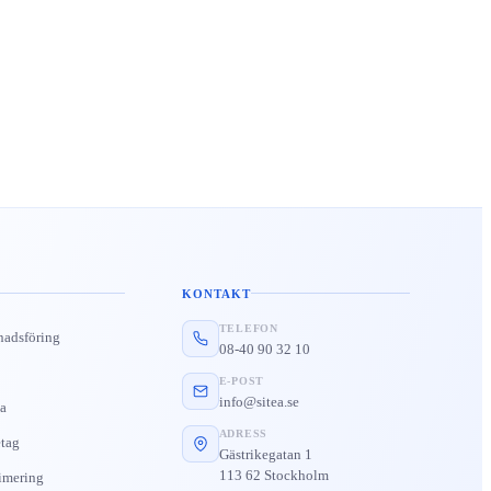
KONTAKT
TELEFON
nadsföring
08-40 90 32 10
E-POST
info@sitea.se
a
ADRESS
tag
Gästrikegatan 1
113 62 Stockholm
imering