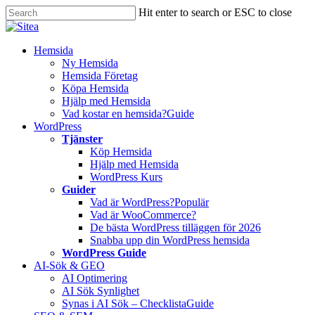
Skip
Hit enter to search or ESC to close
to
Close
main
Search
content
Innehåll
Hemsida
Ny Hemsida
Hemsida Företag
Köpa Hemsida
Hjälp med Hemsida
Vad kostar en hemsida?
Guide
WordPress
Tjänster
Köp Hemsida
Hjälp med Hemsida
WordPress Kurs
Guider
Vad är WordPress?
Populär
Vad är WooCommerce?
De bästa WordPress tilläggen för 2026
Snabba upp din WordPress hemsida
WordPress Guide
AI-Sök & GEO
AI Optimering
AI Sök Synlighet
Synas i AI Sök – Checklista
Guide