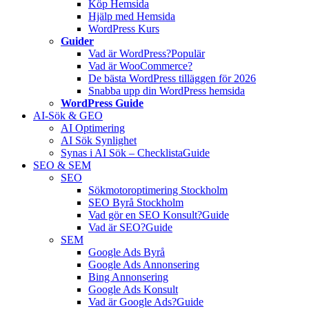
Köp Hemsida
Hjälp med Hemsida
WordPress Kurs
Guider
Vad är WordPress?
Populär
Vad är WooCommerce?
De bästa WordPress tilläggen för 2026
Snabba upp din WordPress hemsida
WordPress Guide
AI-Sök & GEO
AI Optimering
AI Sök Synlighet
Synas i AI Sök – Checklista
Guide
SEO & SEM
SEO
Sökmotoroptimering Stockholm
SEO Byrå Stockholm
Vad gör en SEO Konsult?
Guide
Vad är SEO?
Guide
SEM
Google Ads Byrå
Google Ads Annonsering
Bing Annonsering
Google Ads Konsult
Vad är Google Ads?
Guide