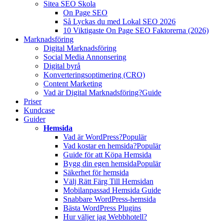
Sitea SEO Skola
On Page SEO
Så Lyckas du med Lokal SEO 2026
10 Viktigaste On Page SEO Faktorerna (2026)
Marknadsföring
Digital Marknadsföring
Social Media Annonsering
Digital byrå
Konverteringsoptimering (CRO)
Content Marketing
Vad är Digital Marknadsföring?
Guide
Priser
Kundcase
Guider
Hemsida
Vad är WordPress?
Populär
Vad kostar en hemsida?
Populär
Guide för att Köpa Hemsida
Bygg din egen hemsida
Populär
Säkerhet för hemsida
Välj Rätt Färg Till Hemsidan
Mobilanpassad Hemsida Guide
Snabbare WordPress-hemsida
Bästa WordPress Plugins
Hur väljer jag Webbhotell?