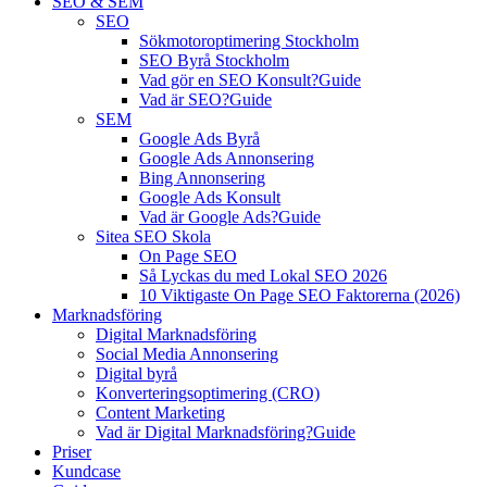
SEO & SEM
SEO
Sökmotoroptimering Stockholm
SEO Byrå Stockholm
Vad gör en SEO Konsult?
Guide
Vad är SEO?
Guide
SEM
Google Ads Byrå
Google Ads Annonsering
Bing Annonsering
Google Ads Konsult
Vad är Google Ads?
Guide
Sitea SEO Skola
On Page SEO
Så Lyckas du med Lokal SEO 2026
10 Viktigaste On Page SEO Faktorerna (2026)
Marknadsföring
Digital Marknadsföring
Social Media Annonsering
Digital byrå
Konverteringsoptimering (CRO)
Content Marketing
Vad är Digital Marknadsföring?
Guide
Priser
Kundcase