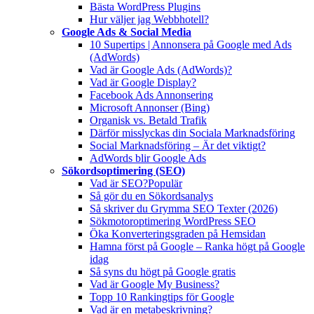
Bästa WordPress Plugins
Hur väljer jag Webbhotell?
Google Ads & Social Media
10 Supertips | Annonsera på Google med Ads
(AdWords)
Vad är Google Ads (AdWords)?
Vad är Google Display?
Facebook Ads Annonsering
Microsoft Annonser (Bing)
Organisk vs. Betald Trafik
Därför misslyckas din Sociala Marknadsföring
Social Marknadsföring – Är det viktigt?
AdWords blir Google Ads
Sökordsoptimering (SEO)
Vad är SEO?
Populär
Så gör du en Sökordsanalys
Så skriver du Grymma SEO Texter (2026)
Sökmotoroptimering WordPress SEO
Öka Konverteringsgraden på Hemsidan
Hamna först på Google – Ranka högt på Google
idag
Så syns du högt på Google gratis
Vad är Google My Business?
Topp 10 Rankingtips för Google
Vad är en metabeskrivning?