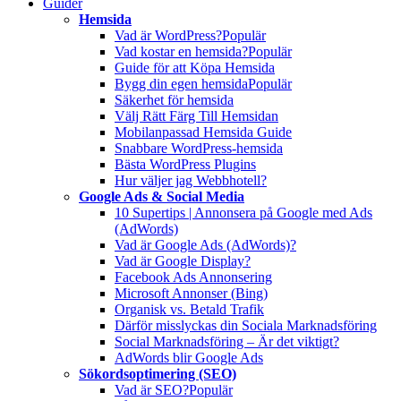
Guider
Hemsida
Vad är WordPress?
Populär
Vad kostar en hemsida?
Populär
Guide för att Köpa Hemsida
Bygg din egen hemsida
Populär
Säkerhet för hemsida
Välj Rätt Färg Till Hemsidan
Mobilanpassad Hemsida Guide
Snabbare WordPress-hemsida
Bästa WordPress Plugins
Hur väljer jag Webbhotell?
Google Ads & Social Media
10 Supertips | Annonsera på Google med Ads
(AdWords)
Vad är Google Ads (AdWords)?
Vad är Google Display?
Facebook Ads Annonsering
Microsoft Annonser (Bing)
Organisk vs. Betald Trafik
Därför misslyckas din Sociala Marknadsföring
Social Marknadsföring – Är det viktigt?
AdWords blir Google Ads
Sökordsoptimering (SEO)
Vad är SEO?
Populär