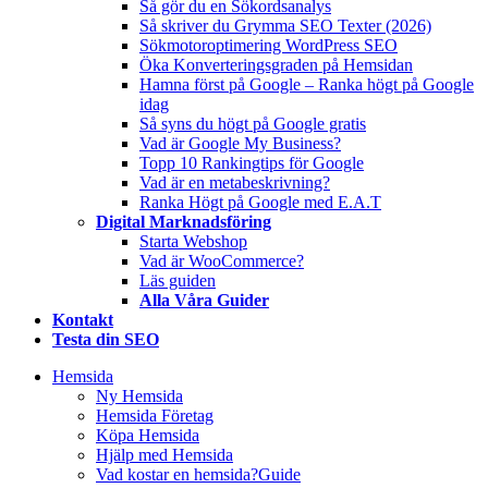
Så gör du en Sökordsanalys
Så skriver du Grymma SEO Texter (2026)
Sökmotoroptimering WordPress SEO
Öka Konverteringsgraden på Hemsidan
Hamna först på Google – Ranka högt på Google
idag
Så syns du högt på Google gratis
Vad är Google My Business?
Topp 10 Rankingtips för Google
Vad är en metabeskrivning?
Ranka Högt på Google med E.A.T
Digital Marknadsföring
Starta Webshop
Vad är WooCommerce?
Läs guiden
Alla Våra Guider
Kontakt
Testa din SEO
Hemsida
Ny Hemsida
Hemsida Företag
Köpa Hemsida
Hjälp med Hemsida
Vad kostar en hemsida?
Guide