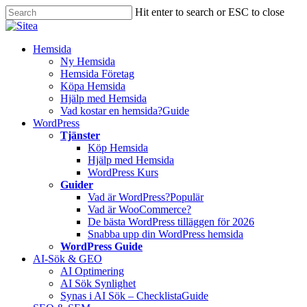
Skip
Hit enter to search or ESC to close
to
Close
main
Search
content
Innehåll
Hemsida
Ny Hemsida
Hemsida Företag
Köpa Hemsida
Hjälp med Hemsida
Vad kostar en hemsida?
Guide
WordPress
Tjänster
Köp Hemsida
Hjälp med Hemsida
WordPress Kurs
Guider
Vad är WordPress?
Populär
Vad är WooCommerce?
De bästa WordPress tilläggen för 2026
Snabba upp din WordPress hemsida
WordPress Guide
AI-Sök & GEO
AI Optimering
AI Sök Synlighet
Synas i AI Sök – Checklista
Guide