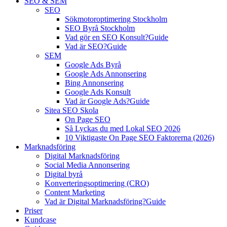
SEO & SEM
SEO
Sökmotoroptimering Stockholm
SEO Byrå Stockholm
Vad gör en SEO Konsult?
Guide
Vad är SEO?
Guide
SEM
Google Ads Byrå
Google Ads Annonsering
Bing Annonsering
Google Ads Konsult
Vad är Google Ads?
Guide
Sitea SEO Skola
On Page SEO
Så Lyckas du med Lokal SEO 2026
10 Viktigaste On Page SEO Faktorerna (2026)
Marknadsföring
Digital Marknadsföring
Social Media Annonsering
Digital byrå
Konverteringsoptimering (CRO)
Content Marketing
Vad är Digital Marknadsföring?
Guide
Priser
Kundcase