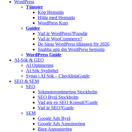
WordPress
Tjänster
Köp Hemsida
Hjälp med Hemsida
WordPress Kurs
Guider
Vad är WordPress?
Populär
Vad är WooCommerce?
De bästa WordPress tilläggen för 2026
Snabba upp din WordPress hemsida
WordPress Guide
AI-Sök & GEO
AI Optimering
AI Sök Synlighet
Synas i AI Sök – Checklista
Guide
SEO & SEM
SEO
Sökmotoroptimering Stockholm
SEO Byrå Stockholm
Vad gör en SEO Konsult?
Guide
Vad är SEO?
Guide
SEM
Google Ads Byrå
Google Ads Annonsering
Bing Annonsering