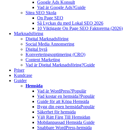
Google Ads Konsult
Vad är Google Ads?
Guide
Sitea SEO Skola
On Page SEO
Så Lyckas du med Lokal SEO 2026
10 Viktigaste On Page SEO Faktorerna (2026)
Marknadsföring
Digital Marknadsföring
Social Media Annonsering
Digital byrå
Konverteringsoptimering (CRO)
Content Marketing
Vad är Digital Marknadsföring?
Guide
Priser
Kundcase
Guider
Hemsida
Vad är WordPress?
Populär
Vad kostar en hemsida?
Populär
Guide för att Köpa Hemsida
Bygg din egen hemsida
Populär
Säkerhet för hemsida
Välj Rätt Färg Till Hemsidan
Mobilanpassad Hemsida Guide
Snabbare WordPress-hemsida