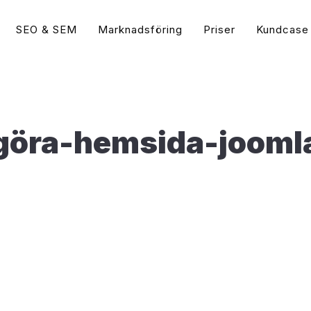
SEO & SEM
Marknadsföring
Priser
Kundcase
Guider
 Ads & Social Media
Sökordsoptimering (
Vad är WordPress?
Populär
Google Ads Byrå
tips | Annonsera på Google
Vad är SEO?
Populär
göra-hemsida-jooml
 (AdWords)
Vad är WooCommerce?
Google Ads Annonsering
Så gör du en Sökordsanal
Google Ads (AdWords)?
e bästa WordPress tilläggen för 2026
Bing Annonsering
Så skriver du Grymma SEO
oogle Display?
(2026)
Snabba upp din WordPress hemsida
Google Ads Konsult
k Ads Annonsering
Sökmotoroptimering Word
Vad är Google Ads?
Guide
t Annonser (Bing)
Öka Konverteringsgraden
Hemsidan
 vs. Betald Trafik
Hamna först på Google – 
isslyckas din Sociala
på Google idag
sföring
Så syns du högt på Googl
arknadsföring – Är det viktigt?
Vad är Google My Busine
 blir Google Ads