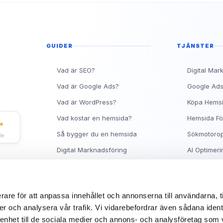
Topp 10 Rankingtips för 
Vad är en metabeskrivnin
Ranka Högt på Google me
GUIDER
TJÄNSTER
Vad är SEO?
Digital Mar
Vad är Google Ads?
Google Ad
Vad är WordPress?
Köpa Hems
Vad kostar en hemsida?
Hemsida Fö
★
Så bygger du en hemsida
Sökmotorop
le
Digital Marknadsföring
AI Optimeri
Facebook Ads Guide
Hjälp med 
Synas på Google
Om Sitea
rare för att anpassa innehållet och annonserna till användarna, t
er och analysera vår trafik. Vi vidarebefordrar även sådana ident
 enhet till de sociala medier och annons- och analysföretag som 