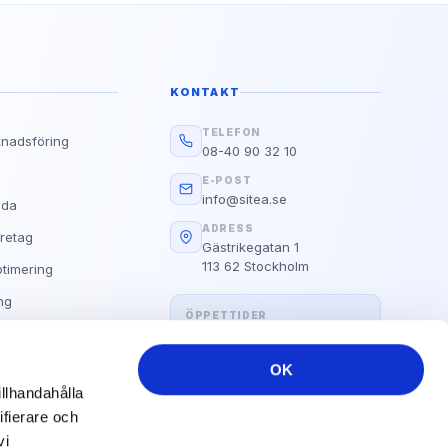
Google
g?
d E.A.T
KONTAKT
Läs guiden
TELEFON
knadsföring
Alla Våra Guider
08-40 90 32 10
s
E-POST
info@sitea.se
ida
ADRESS
retag
Gästrikegatan 1
113 62 Stockholm
timering
ng
ÖPPETTIDER
Hemsida
Måndag–fredag: 09:00 – 17:00
OK
illhandahålla
ifierare och
vi