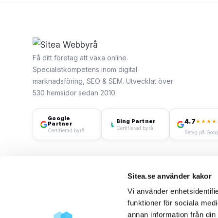
Få ditt företag att växa online.
Specialistkompetens inom digital
marknadsföring, SEO & SEM. Utvecklat över
530 hemsidor sedan 2010.
Google
4.7
Bing Partner
★★★★
Partner
Certifierad byrå
Certifierad byrå
Betyg på Goog
Sitea.se använder kakor
Vi använder enhetsidentifie
funktioner för sociala medi
annan information från din