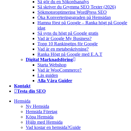
Så gör du en Sökordsanalys
Så skriver du Grymma SEO Texter (2026)
Sökmotoroptimering WordPress SEO
Öka Konverteringsgraden på Hemsidan
Hamna först på Google – Ranka högt på Google
idag
Så syns du högt på Google gratis
Vad är Google My Business?
Topp 10 Rankingtips för Google
Vad är en metabeskrivning?
Ranka Högt på Google med E.A.T
Digital Marknadsföring
Starta Webshop
Vad är WooCommerce?
Läs guiden
Alla Våra Guider
Kontakt
Testa din SEO
Hemsida
Ny Hemsida
Hemsida Företag
Köpa Hemsida
Hjälp med Hemsida
Vad kostar en hemsida?
Guide