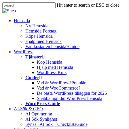
Skip
Hit enter to search or ESC to close
to
Close
main
Search
content
Innehåll
Hemsida
Ny Hemsida
Hemsida Företag
Köpa Hemsida
Hjälp med Hemsida
Vad kostar en hemsida?
Guide
WordPress
Tjänster
Köp Hemsida
Hjälp med Hemsida
WordPress Kurs
Guider
Vad är WordPress?
Populär
Vad är WooCommerce?
De bästa WordPress tilläggen för 2026
Snabba upp din WordPress hemsida
WordPress Guide
AI-Sök & GEO
AI Optimering
AI Sök Synlighet
Synas i AI Sök – Checklista
Guide