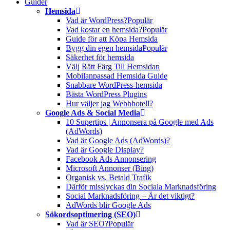
Guider
Hemsida
Vad är WordPress?
Populär
Vad kostar en hemsida?
Populär
Guide för att Köpa Hemsida
Bygg din egen hemsida
Populär
Säkerhet för hemsida
Välj Rätt Färg Till Hemsidan
Mobilanpassad Hemsida Guide
Snabbare WordPress-hemsida
Bästa WordPress Plugins
Hur väljer jag Webbhotell?
Google Ads & Social Media
10 Supertips | Annonsera på Google med Ads
(AdWords)
Vad är Google Ads (AdWords)?
Vad är Google Display?
Facebook Ads Annonsering
Microsoft Annonser (Bing)
Organisk vs. Betald Trafik
Därför misslyckas din Sociala Marknadsföring
Social Marknadsföring – Är det viktigt?
AdWords blir Google Ads
Sökordsoptimering (SEO)
Vad är SEO?
Populär