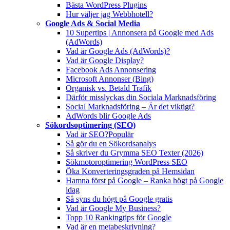
Bästa WordPress Plugins
Hur väljer jag Webbhotell?
Google Ads & Social Media
10 Supertips | Annonsera på Google med Ads
(AdWords)
Vad är Google Ads (AdWords)?
Vad är Google Display?
Facebook Ads Annonsering
Microsoft Annonser (Bing)
Organisk vs. Betald Trafik
Därför misslyckas din Sociala Marknadsföring
Social Marknadsföring – Är det viktigt?
AdWords blir Google Ads
Sökordsoptimering (SEO)
Vad är SEO?
Populär
Så gör du en Sökordsanalys
Så skriver du Grymma SEO Texter (2026)
Sökmotoroptimering WordPress SEO
Öka Konverteringsgraden på Hemsidan
Hamna först på Google – Ranka högt på Google
idag
Så syns du högt på Google gratis
Vad är Google My Business?
Topp 10 Rankingtips för Google
Vad är en metabeskrivning?