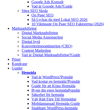
Google Ads Konsult
Vad är Google Ads?
Guide
Sitea SEO Skola
On Page SEO
Så Lyckas du med Lokal SEO 2026
10 Viktigaste On Page SEO Faktorerna (2026)
Marknadsföring
Digital Marknadsföring
Social Media Annonsering
Digital byrå
Konverteringsoptimering (CRO)
Content Marketing
Vad är Digital Marknadsföring?
Guide
Priser
Kundcase
Guider
Hemsida
Vad är WordPress?
Populär
Vad kostar en hemsida?
Populär
Guide för att Köpa Hemsida
Bygg din egen hemsida
Populär
Säkerhet för hemsida
Välj Rätt Färg Till Hemsidan
Mobilanpassad Hemsida Guide
Snabbare WordPress-hemsida