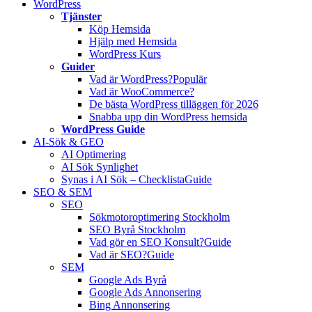
WordPress
Tjänster
Köp Hemsida
Hjälp med Hemsida
WordPress Kurs
Guider
Vad är WordPress?
Populär
Vad är WooCommerce?
De bästa WordPress tilläggen för 2026
Snabba upp din WordPress hemsida
WordPress Guide
AI-Sök & GEO
AI Optimering
AI Sök Synlighet
Synas i AI Sök – Checklista
Guide
SEO & SEM
SEO
Sökmotoroptimering Stockholm
SEO Byrå Stockholm
Vad gör en SEO Konsult?
Guide
Vad är SEO?
Guide
SEM
Google Ads Byrå
Google Ads Annonsering
Bing Annonsering