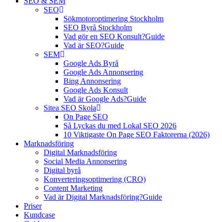
SEO & SEM
SEO
Sökmotoroptimering Stockholm
SEO Byrå Stockholm
Vad gör en SEO Konsult?
Guide
Vad är SEO?
Guide
SEM
Google Ads Byrå
Google Ads Annonsering
Bing Annonsering
Google Ads Konsult
Vad är Google Ads?
Guide
Sitea SEO Skola
On Page SEO
Så Lyckas du med Lokal SEO 2026
10 Viktigaste On Page SEO Faktorerna (2026)
Marknadsföring
Digital Marknadsföring
Social Media Annonsering
Digital byrå
Konverteringsoptimering (CRO)
Content Marketing
Vad är Digital Marknadsföring?
Guide
Priser
Kundcase