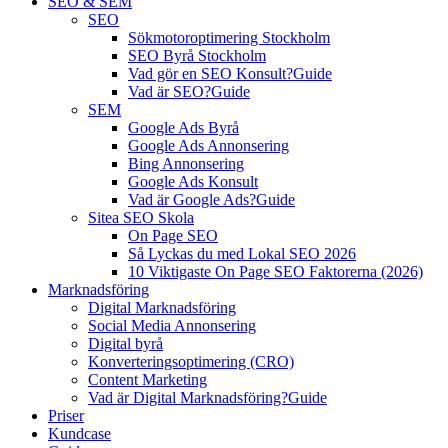
SEO & SEM
SEO
Sökmotoroptimering Stockholm
SEO Byrå Stockholm
Vad gör en SEO Konsult?
Guide
Vad är SEO?
Guide
SEM
Google Ads Byrå
Google Ads Annonsering
Bing Annonsering
Google Ads Konsult
Vad är Google Ads?
Guide
Sitea SEO Skola
On Page SEO
Så Lyckas du med Lokal SEO 2026
10 Viktigaste On Page SEO Faktorerna (2026)
Marknadsföring
Digital Marknadsföring
Social Media Annonsering
Digital byrå
Konverteringsoptimering (CRO)
Content Marketing
Vad är Digital Marknadsföring?
Guide
Priser
Kundcase