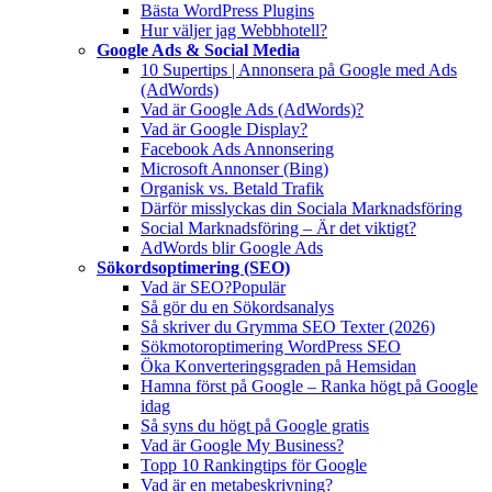
Bästa WordPress Plugins
Hur väljer jag Webbhotell?
Google Ads & Social Media
10 Supertips | Annonsera på Google med Ads
(AdWords)
Vad är Google Ads (AdWords)?
Vad är Google Display?
Facebook Ads Annonsering
Microsoft Annonser (Bing)
Organisk vs. Betald Trafik
Därför misslyckas din Sociala Marknadsföring
Social Marknadsföring – Är det viktigt?
AdWords blir Google Ads
Sökordsoptimering (SEO)
Vad är SEO?
Populär
Så gör du en Sökordsanalys
Så skriver du Grymma SEO Texter (2026)
Sökmotoroptimering WordPress SEO
Öka Konverteringsgraden på Hemsidan
Hamna först på Google – Ranka högt på Google
idag
Så syns du högt på Google gratis
Vad är Google My Business?
Topp 10 Rankingtips för Google
Vad är en metabeskrivning?