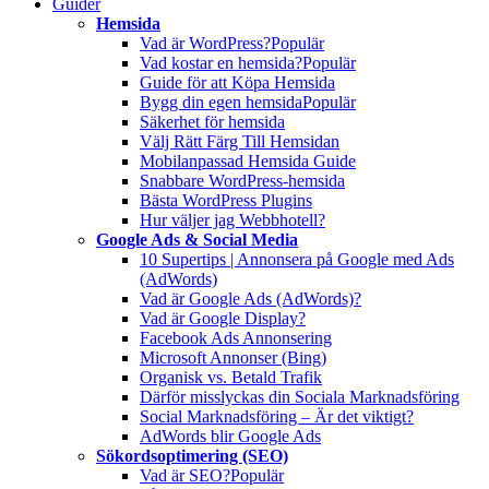
Guider
Hemsida
Vad är WordPress?
Populär
Vad kostar en hemsida?
Populär
Guide för att Köpa Hemsida
Bygg din egen hemsida
Populär
Säkerhet för hemsida
Välj Rätt Färg Till Hemsidan
Mobilanpassad Hemsida Guide
Snabbare WordPress-hemsida
Bästa WordPress Plugins
Hur väljer jag Webbhotell?
Google Ads & Social Media
10 Supertips | Annonsera på Google med Ads
(AdWords)
Vad är Google Ads (AdWords)?
Vad är Google Display?
Facebook Ads Annonsering
Microsoft Annonser (Bing)
Organisk vs. Betald Trafik
Därför misslyckas din Sociala Marknadsföring
Social Marknadsföring – Är det viktigt?
AdWords blir Google Ads
Sökordsoptimering (SEO)
Vad är SEO?
Populär