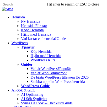
Skip
Hit enter to search or ESC to close
to
Close
main
Search
content
Innehåll
Hemsida
Ny Hemsida
Hemsida Företag
Köpa Hemsida
Hjälp med Hemsida
Vad kostar en hemsida?
Guide
WordPress
Tjänster
Köp Hemsida
Hjälp med Hemsida
WordPress Kurs
Guider
Vad är WordPress?
Populär
Vad är WooCommerce?
De bästa WordPress tilläggen för 2026
Snabba upp din WordPress hemsida
WordPress Guide
AI-Sök & GEO
AI Optimering
AI Sök Synlighet
Synas i AI Sök – Checklista
Guide