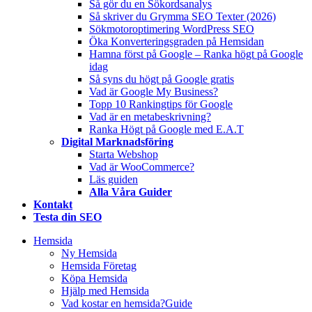
Så gör du en Sökordsanalys
Så skriver du Grymma SEO Texter (2026)
Sökmotoroptimering WordPress SEO
Öka Konverteringsgraden på Hemsidan
Hamna först på Google – Ranka högt på Google
idag
Så syns du högt på Google gratis
Vad är Google My Business?
Topp 10 Rankingtips för Google
Vad är en metabeskrivning?
Ranka Högt på Google med E.A.T
Digital Marknadsföring
Starta Webshop
Vad är WooCommerce?
Läs guiden
Alla Våra Guider
Kontakt
Testa din SEO
Hemsida
Ny Hemsida
Hemsida Företag
Köpa Hemsida
Hjälp med Hemsida
Vad kostar en hemsida?
Guide