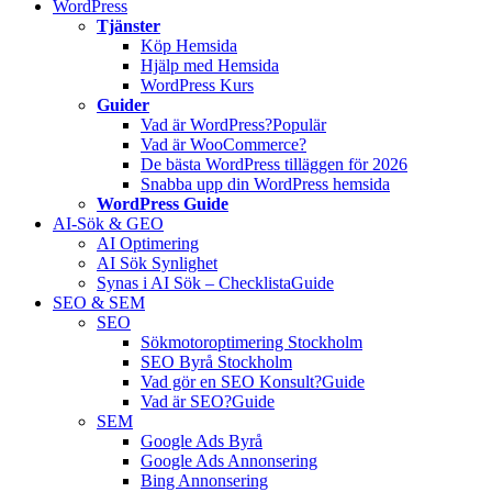
WordPress
Tjänster
Köp Hemsida
Hjälp med Hemsida
WordPress Kurs
Guider
Vad är WordPress?
Populär
Vad är WooCommerce?
De bästa WordPress tilläggen för 2026
Snabba upp din WordPress hemsida
WordPress Guide
AI-Sök & GEO
AI Optimering
AI Sök Synlighet
Synas i AI Sök – Checklista
Guide
SEO & SEM
SEO
Sökmotoroptimering Stockholm
SEO Byrå Stockholm
Vad gör en SEO Konsult?
Guide
Vad är SEO?
Guide
SEM
Google Ads Byrå
Google Ads Annonsering
Bing Annonsering