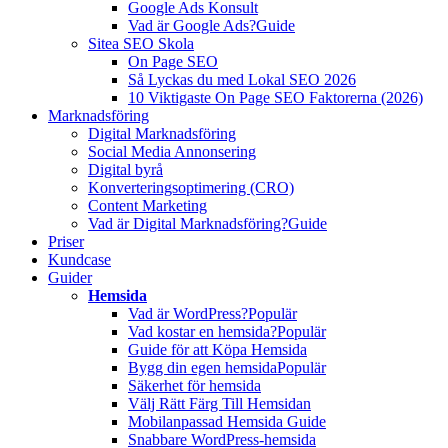
Google Ads Konsult
Vad är Google Ads?
Guide
Sitea SEO Skola
On Page SEO
Så Lyckas du med Lokal SEO 2026
10 Viktigaste On Page SEO Faktorerna (2026)
Marknadsföring
Digital Marknadsföring
Social Media Annonsering
Digital byrå
Konverteringsoptimering (CRO)
Content Marketing
Vad är Digital Marknadsföring?
Guide
Priser
Kundcase
Guider
Hemsida
Vad är WordPress?
Populär
Vad kostar en hemsida?
Populär
Guide för att Köpa Hemsida
Bygg din egen hemsida
Populär
Säkerhet för hemsida
Välj Rätt Färg Till Hemsidan
Mobilanpassad Hemsida Guide
Snabbare WordPress-hemsida