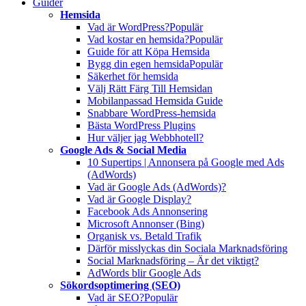
Guider
Hemsida
Vad är WordPress?
Populär
Vad kostar en hemsida?
Populär
Guide för att Köpa Hemsida
Bygg din egen hemsida
Populär
Säkerhet för hemsida
Välj Rätt Färg Till Hemsidan
Mobilanpassad Hemsida Guide
Snabbare WordPress-hemsida
Bästa WordPress Plugins
Hur väljer jag Webbhotell?
Google Ads & Social Media
10 Supertips | Annonsera på Google med Ads
(AdWords)
Vad är Google Ads (AdWords)?
Vad är Google Display?
Facebook Ads Annonsering
Microsoft Annonser (Bing)
Organisk vs. Betald Trafik
Därför misslyckas din Sociala Marknadsföring
Social Marknadsföring – Är det viktigt?
AdWords blir Google Ads
Sökordsoptimering (SEO)
Vad är SEO?
Populär