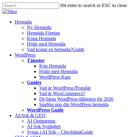
Skip
Hit enter to search or ESC to close
to
Close
main
Search
content
Innehåll
Hemsida
Ny Hemsida
Hemsida Företag
Köpa Hemsida
Hjälp med Hemsida
Vad kostar en hemsida?
Guide
WordPress
Tjänster
Köp Hemsida
Hjälp med Hemsida
WordPress Kurs
Guider
Vad är WordPress?
Populär
Vad är WooCommerce?
De bästa WordPress tilläggen för 2026
Snabba upp din WordPress hemsida
WordPress Guide
AI-Sök & GEO
AI Optimering
AI Sök Synlighet
Synas i AI Sök – Checklista
Guide