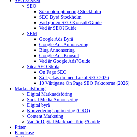
SEO & SEM
SEO
Sökmotoroptimering Stockholm
SEO Byrå Stockholm
Vad gör en SEO Konsult?
Guide
Vad är SEO?
Guide
SEM
Google Ads Byrå
Google Ads Annonsering
Bing Annonsering
Google Ads Konsult
Vad är Google Ads?
Guide
Sitea SEO Skola
On Page SEO
Så Lyckas du med Lokal SEO 2026
10 Viktigaste On Page SEO Faktorerna (2026)
Marknadsföring
Digital Marknadsföring
Social Media Annonsering
Digital byrå
Konverteringsoptimering (CRO)
Content Marketing
Vad är Digital Marknadsföring?
Guide
Priser
Kundcase