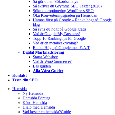
Så gör du en Sökordsanalys
Så skriver du Grymma SEO Texter (2026)
Sökmotoroptimering WordPress SEO
Öka Konverteringsgraden på Hemsidan
Hamna först på Google – Ranka högt på Google
idag
Så syns du högt på Google gratis
Vad är Google My Business?
Topp 10 Rankingtips för Google
Vad är en metabeskrivning?
Ranka Högt på Google med E.A.T
Digital Marknadsföring
Starta Webshop
Vad är WooCommerce?
Läs guiden
Alla Våra Guider
Kontakt
Testa din SEO
Hemsida
Ny Hemsida
Hemsida Företag
Köpa Hemsida
Hjälp med Hemsida
Vad kostar en hemsida?
Guide