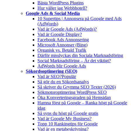
Bästa WordPress Plugins
Hur väljer jag Webbhotell?
Google Ads & Social Media
10 Supertips | Annonsera på Google med Ads
(AdWords)
Vad är Google Ads (AdWords)?
Vad är Google Display?
Facebook Ads Annonsering
Microsoft Annonser (Bing)
Organisk vs. Betald Trafik
Därför misslyckas din Sociala Marknadsföring
Social Marknadsföring – Är det viktigt?
AdWords blir Google Ads
Sökordsoptimering (SEO)
Vad är SEO?
Populär
Så gör du en Sökordsanalys
Så skriver du Grymma SEO Texter (2026)
Sökmotoroptimering WordPress SEO
Öka Konverteringsgraden på Hemsidan
Hamna först på Google – Ranka högt på Google
idag
Så syns du högt på Google gratis
Vad är Google My Business?
Topp 10 Rankingtips för Google
Vad är en metabeskrivning?