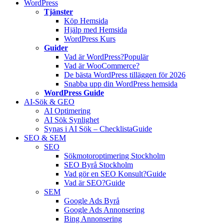
WordPress
Tjänster
Köp Hemsida
Hjälp med Hemsida
WordPress Kurs
Guider
Vad är WordPress?
Populär
Vad är WooCommerce?
De bästa WordPress tilläggen för 2026
Snabba upp din WordPress hemsida
WordPress Guide
AI-Sök & GEO
AI Optimering
AI Sök Synlighet
Synas i AI Sök – Checklista
Guide
SEO & SEM
SEO
Sökmotoroptimering Stockholm
SEO Byrå Stockholm
Vad gör en SEO Konsult?
Guide
Vad är SEO?
Guide
SEM
Google Ads Byrå
Google Ads Annonsering
Bing Annonsering