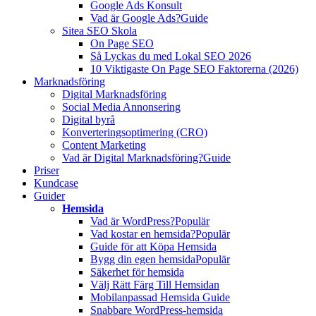
Google Ads Konsult
Vad är Google Ads?
Guide
Sitea SEO Skola
On Page SEO
Så Lyckas du med Lokal SEO 2026
10 Viktigaste On Page SEO Faktorerna (2026)
Marknadsföring
Digital Marknadsföring
Social Media Annonsering
Digital byrå
Konverteringsoptimering (CRO)
Content Marketing
Vad är Digital Marknadsföring?
Guide
Priser
Kundcase
Guider
Hemsida
Vad är WordPress?
Populär
Vad kostar en hemsida?
Populär
Guide för att Köpa Hemsida
Bygg din egen hemsida
Populär
Säkerhet för hemsida
Välj Rätt Färg Till Hemsidan
Mobilanpassad Hemsida Guide
Snabbare WordPress-hemsida