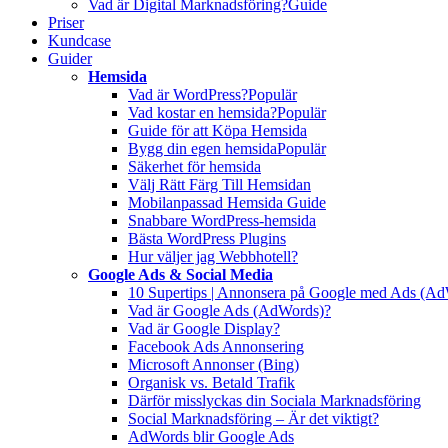
Vad är Digital Marknadsföring?
Guide
Priser
Kundcase
Guider
Hemsida
Vad är WordPress?
Populär
Vad kostar en hemsida?
Populär
Guide för att Köpa Hemsida
Bygg din egen hemsida
Populär
Säkerhet för hemsida
Välj Rätt Färg Till Hemsidan
Mobilanpassad Hemsida Guide
Snabbare WordPress-hemsida
Bästa WordPress Plugins
Hur väljer jag Webbhotell?
Google Ads & Social Media
10 Supertips | Annonsera på Google med Ads (A
Vad är Google Ads (AdWords)?
Vad är Google Display?
Facebook Ads Annonsering
Microsoft Annonser (Bing)
Organisk vs. Betald Trafik
Därför misslyckas din Sociala Marknadsföring
Social Marknadsföring – Är det viktigt?
AdWords blir Google Ads