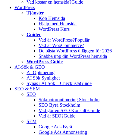
Vad kostar en hemsida?
Guide
WordPress
Tjänster
Köp Hemsida
Hjälp med Hemsida
WordPress Kurs
Guider
Vad är WordPress?
Populär
Vad är WooCommerce?
De bästa WordPress tilläggen för 2026
Snabba upp din WordPress hemsida
WordPress Guide
AI-Sök & GEO
AI Optimering
AI Sök Synlighet
Synas i AI Sök – Checklista
Guide
SEO & SEM
SEO
Sökmotoroptimering Stockholm
SEO Byrå Stockholm
Vad gör en SEO Konsult?
Guide
Vad är SEO?
Guide
SEM
Google Ads Byrå
Google Ads Annonsering