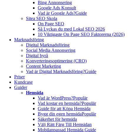
Bing Annonsering
Google Ads Konsult
Vad är Google Ads?
Guide
Sitea SEO Skola
On Page SEO
Så Lyckas du med Lokal SEO 2026
10 Viktigaste On Page SEO Faktorerna (2026)
Marknadsföring
Digital Marknadsföring
Social Media Annonsering
Digital byrå
Konverteringsoptimering (CRO)
Content Marketing
Vad är Digital Marknadsföring?
Guide
Priser
Kundcase
Guider
Hemsida
Vad är WordPress?
Populär
Vad kostar en hemsida?
Populär
Guide för att Köpa Hemsida
Bygg din egen hemsida
Populär
Säkerhet för hemsida
Välj Rätt Färg Till Hemsidan
Mobilanpassad Hemsida Guide