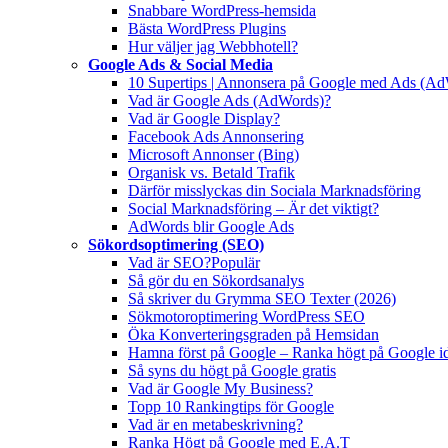
Snabbare WordPress-hemsida
Bästa WordPress Plugins
Hur väljer jag Webbhotell?
Google Ads & Social Media
10 Supertips | Annonsera på Google med Ads (A
Vad är Google Ads (AdWords)?
Vad är Google Display?
Facebook Ads Annonsering
Microsoft Annonser (Bing)
Organisk vs. Betald Trafik
Därför misslyckas din Sociala Marknadsföring
Social Marknadsföring – Är det viktigt?
AdWords blir Google Ads
Sökordsoptimering (SEO)
Vad är SEO?
Populär
Så gör du en Sökordsanalys
Så skriver du Grymma SEO Texter (2026)
Sökmotoroptimering WordPress SEO
Öka Konverteringsgraden på Hemsidan
Hamna först på Google – Ranka högt på Google i
Så syns du högt på Google gratis
Vad är Google My Business?
Topp 10 Rankingtips för Google
Vad är en metabeskrivning?
Ranka Högt på Google med E.A.T