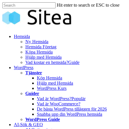
Skip
Hit enter to search or ESC to close
to
Close
main
Search
content
Innehåll
Hemsida
Ny Hemsida
Hemsida Företag
Köpa Hemsida
Hjälp med Hemsida
Vad kostar en hemsida?
Guide
WordPress
Tjänster
Köp Hemsida
Hjälp med Hemsida
WordPress Kurs
Guider
Vad är WordPress?
Populär
Vad är WooCommerce?
De bästa WordPress tilläggen för 2026
Snabba upp din WordPress hemsida
WordPress Guide
AI-Sök & GEO