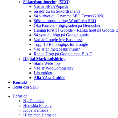
Sökordsoptimering (SEO)
Vad är SEO?
Populär
Så gör du en Sökordsanalys
Så skriver du Grymma SEO Texter (2026)
Sökmotoroptimering WordPress SEO
Öka Konverteringsgraden på Hemsidan
Hamna först på Google – Ranka högt på Google i
Så syns du högt på Google gratis
Vad är Google My Business?
Topp 10 Rankingtips för Google
Vad är en metabeskrivning?
Ranka Högt på Google med E.A.T
Digital Marknadsföring
Starta Webshop
Vad är WooCommerce?
Läs guiden
Alla Våra Guider
Kontakt
Testa din SEO
Hemsida
Ny Hemsida
Hemsida Företag
Köpa Hemsida
Hjälp med Hemsida