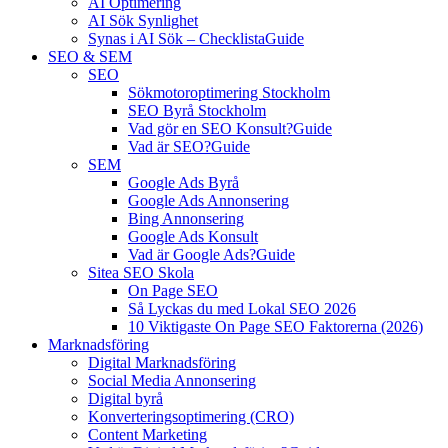
AI Optimering
AI Sök Synlighet
Synas i AI Sök – Checklista
Guide
SEO & SEM
SEO
Sökmotoroptimering Stockholm
SEO Byrå Stockholm
Vad gör en SEO Konsult?
Guide
Vad är SEO?
Guide
SEM
Google Ads Byrå
Google Ads Annonsering
Bing Annonsering
Google Ads Konsult
Vad är Google Ads?
Guide
Sitea SEO Skola
On Page SEO
Så Lyckas du med Lokal SEO 2026
10 Viktigaste On Page SEO Faktorerna (2026)
Marknadsföring
Digital Marknadsföring
Social Media Annonsering
Digital byrå
Konverteringsoptimering (CRO)
Content Marketing