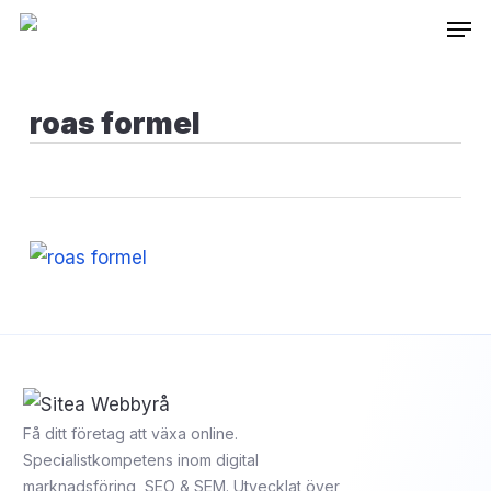
Skip
Inneh
to
main
content
roas formel
Få ditt företag att växa online.
Specialistkompetens inom digital
marknadsföring, SEO & SEM. Utvecklat över