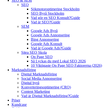
SEO & SEM
SEO
Sökmotoroptimering Stockholm
SEO Byrå Stockholm
Vad gör en SEO Konsult?
Guide
Vad är SEO?
Guide
SEM
Google Ads Byrå
Google Ads Annonsering
Bing Annonsering
Google Ads Konsult
Vad är Google Ads?
Guide
Sitea SEO Skola
On Page SEO
Så Lyckas du med Lokal SEO 2026
10 Viktigaste On Page SEO Faktorerna (2026)
Marknadsföring
Digital Marknadsföring
Social Media Annonsering
Digital byrå
Konverteringsoptimering (CRO)
Content Marketing
Vad är Digital Marknadsföring?
Guide
Priser
Kundcase