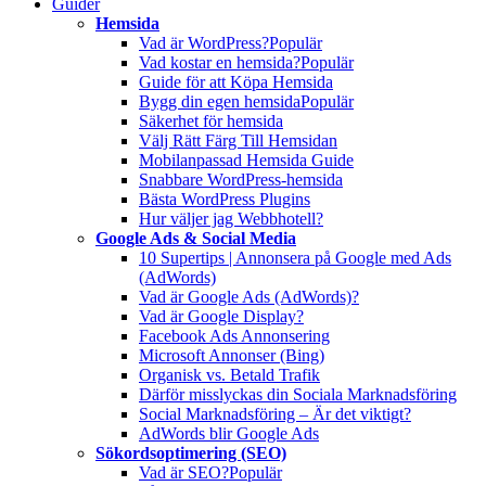
Guider
Hemsida
Vad är WordPress?
Populär
Vad kostar en hemsida?
Populär
Guide för att Köpa Hemsida
Bygg din egen hemsida
Populär
Säkerhet för hemsida
Välj Rätt Färg Till Hemsidan
Mobilanpassad Hemsida Guide
Snabbare WordPress-hemsida
Bästa WordPress Plugins
Hur väljer jag Webbhotell?
Google Ads & Social Media
10 Supertips | Annonsera på Google med Ads
(AdWords)
Vad är Google Ads (AdWords)?
Vad är Google Display?
Facebook Ads Annonsering
Microsoft Annonser (Bing)
Organisk vs. Betald Trafik
Därför misslyckas din Sociala Marknadsföring
Social Marknadsföring – Är det viktigt?
AdWords blir Google Ads
Sökordsoptimering (SEO)
Vad är SEO?
Populär