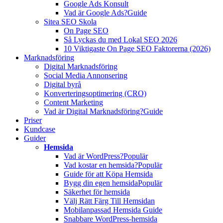
Google Ads Konsult
Vad är Google Ads?
Guide
Sitea SEO Skola
On Page SEO
Så Lyckas du med Lokal SEO 2026
10 Viktigaste On Page SEO Faktorerna (2026)
Marknadsföring
Digital Marknadsföring
Social Media Annonsering
Digital byrå
Konverteringsoptimering (CRO)
Content Marketing
Vad är Digital Marknadsföring?
Guide
Priser
Kundcase
Guider
Hemsida
Vad är WordPress?
Populär
Vad kostar en hemsida?
Populär
Guide för att Köpa Hemsida
Bygg din egen hemsida
Populär
Säkerhet för hemsida
Välj Rätt Färg Till Hemsidan
Mobilanpassad Hemsida Guide
Snabbare WordPress-hemsida