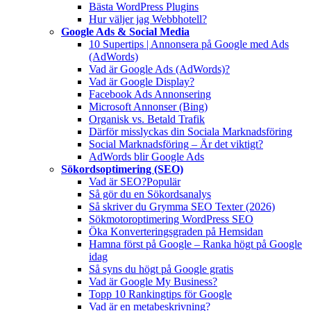
Bästa WordPress Plugins
Hur väljer jag Webbhotell?
Google Ads & Social Media
10 Supertips | Annonsera på Google med Ads
(AdWords)
Vad är Google Ads (AdWords)?
Vad är Google Display?
Facebook Ads Annonsering
Microsoft Annonser (Bing)
Organisk vs. Betald Trafik
Därför misslyckas din Sociala Marknadsföring
Social Marknadsföring – Är det viktigt?
AdWords blir Google Ads
Sökordsoptimering (SEO)
Vad är SEO?
Populär
Så gör du en Sökordsanalys
Så skriver du Grymma SEO Texter (2026)
Sökmotoroptimering WordPress SEO
Öka Konverteringsgraden på Hemsidan
Hamna först på Google – Ranka högt på Google
idag
Så syns du högt på Google gratis
Vad är Google My Business?
Topp 10 Rankingtips för Google
Vad är en metabeskrivning?