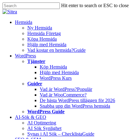
Skip
Hit enter to search or ESC to close
to
Close
main
Search
content
Innehåll
Hemsida
Ny Hemsida
Hemsida Företag
Köpa Hemsida
Hjälp med Hemsida
Vad kostar en hemsida?
Guide
WordPress
Tjänster
Köp Hemsida
Hjälp med Hemsida
WordPress Kurs
Guider
Vad är WordPress?
Populär
Vad är WooCommerce?
De bästa WordPress tilläggen för 2026
Snabba upp din WordPress hemsida
WordPress Guide
AI-Sök & GEO
AI Optimering
AI Sök Synlighet
Synas i AI Sök – Checklista
Guide