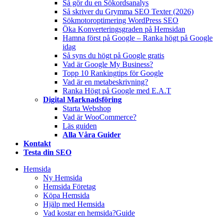
Så gör du en Sökordsanalys
Så skriver du Grymma SEO Texter (2026)
Sökmotoroptimering WordPress SEO
Öka Konverteringsgraden på Hemsidan
Hamna först på Google – Ranka högt på Google
idag
Så syns du högt på Google gratis
Vad är Google My Business?
Topp 10 Rankingtips för Google
Vad är en metabeskrivning?
Ranka Högt på Google med E.A.T
Digital Marknadsföring
Starta Webshop
Vad är WooCommerce?
Läs guiden
Alla Våra Guider
Kontakt
Testa din SEO
Hemsida
Ny Hemsida
Hemsida Företag
Köpa Hemsida
Hjälp med Hemsida
Vad kostar en hemsida?
Guide