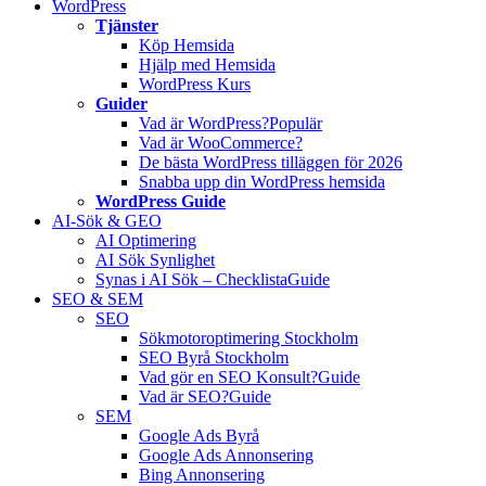
WordPress
Tjänster
Köp Hemsida
Hjälp med Hemsida
WordPress Kurs
Guider
Vad är WordPress?
Populär
Vad är WooCommerce?
De bästa WordPress tilläggen för 2026
Snabba upp din WordPress hemsida
WordPress Guide
AI-Sök & GEO
AI Optimering
AI Sök Synlighet
Synas i AI Sök – Checklista
Guide
SEO & SEM
SEO
Sökmotoroptimering Stockholm
SEO Byrå Stockholm
Vad gör en SEO Konsult?
Guide
Vad är SEO?
Guide
SEM
Google Ads Byrå
Google Ads Annonsering
Bing Annonsering