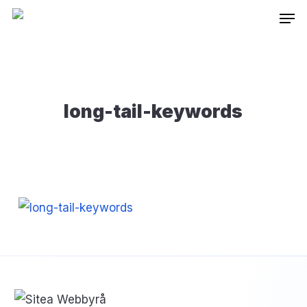
Skip
Inneh
to
main
content
long-tail-keywords