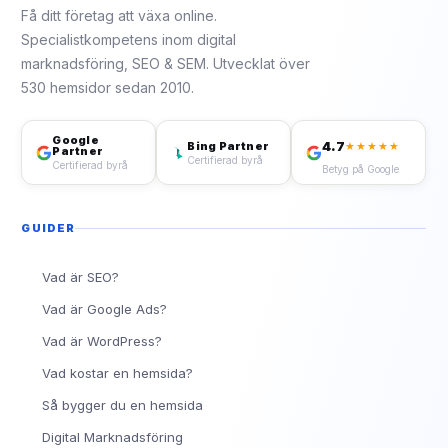
Få ditt företag att växa online.
Specialistkompetens inom digital
marknadsföring, SEO & SEM. Utvecklat över
530 hemsidor sedan 2010.
Google
4.7
Bing Partner
★★★★★
Partner
Certifierad byrå
Certifierad byrå
Betyg på Google
GUIDER
Vad är SEO?
Vad är Google Ads?
Vad är WordPress?
Vad kostar en hemsida?
Så bygger du en hemsida
Digital Marknadsföring